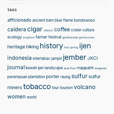
for:
TAGS
afficionado
ancient
barn
blue flame
bondowoso
cigar
caldera
coffee
crater
culture
classic
ecology
farmer
festival
eruption
geothermal
geotourism
history
ijen
heritage
hiking
hot spring
jember
indonesia
JKCI
intertabac
jampit
journal
kawah ijen
landscape
majapahit
lava flow
megasari
sulfur
porter
sulfur
perempuan
plantation
raung
tobacco
volcano
miners
tour
tourism
women
world