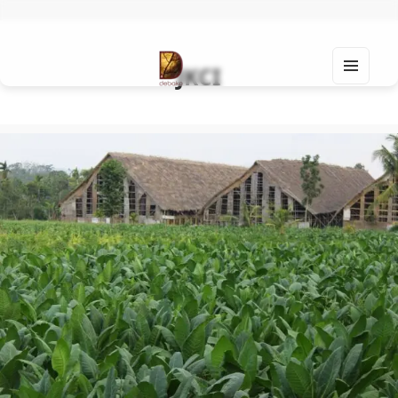
JKCI
MEN
U
Find Your Spirit with Us, Life is Yours
AND
WIDG
ETS