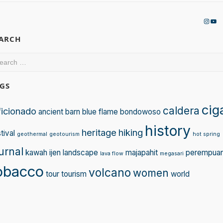
Insta
You
EARCH
arch
:
GS
cig
caldera
ficionado
ancient
barn
blue flame
bondowoso
history
heritage
hiking
tival
geothermal
geotourism
hot spring
urnal
kawah ijen
landscape
majapahit
perempua
lava flow
megasari
obacco
volcano
women
tour
tourism
world