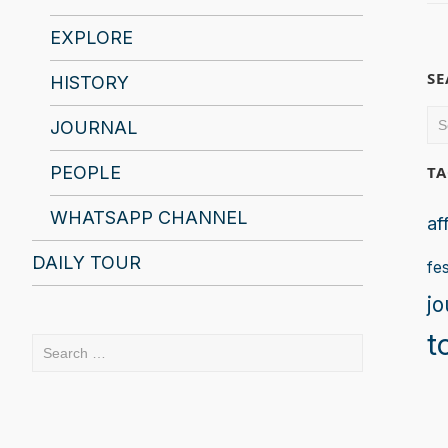
EXPLORE
S
HISTORY
Se
JOURNAL
for
PEOPLE
TA
WHATSAPP CHANNEL
af
DAILY TOUR
fes
jo
t
Search
for: