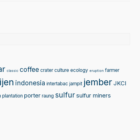
gram
Tube
ar
coffee
crater
culture
ecology
farmer
classic
eruption
ijen
jember
indonesia
JKCI
intertabac
jampit
sulfur
porter
sulfur miners
n
plantation
raung