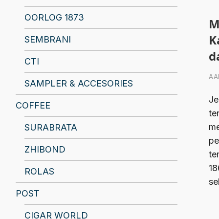
OORLOG 1873
M
K
SEMBRANI
d
CTI
AA
SAMPLER & ACCESORIES
Je
COFFEE
te
me
SURABRATA
pe
ZHIBOND
te
18
ROLAS
se
POST
CIGAR WORLD