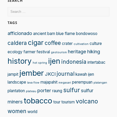
SEARCH
Search
for:
TAGS
afficionado
ancient
barn
blue flame
bondowoso
cigar
caldera
coffee
crater
culture
cultivation
heritage
hiking
ecology
farmer
festival
geotourism
history
ijen
indonesia
intertabac
hot spring
jember
journal
JKCI
jampit
kawah ijen
landscape
majapahit
perempuan
lava flow
megasari
plalangan
sulfur
porter
sulfur
plantation
raung
plateau
tobacco
volcano
miners
tour
tourism
women
world