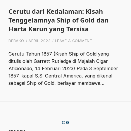
Cerutu dari Kedalaman: Kisah
Tenggelamnya Ship of Gold dan
Harta Karun yang Tersisa
ON CERUTU DARI K
DEBAKO
APRIL 2023
LEAVE A COMMENT
Cerutu Tahun 1857 (Kisah Ship of Gold yang
ditulis oleh Garrett Rutledge di Majalah Cigar
Aficionado, 14 Februari 2023) Pada 3 September
1857, kapal S.S. Central America, yang dikenal
sebagai Ship of Gold, berlayar membawa…
Instagram
YouTube