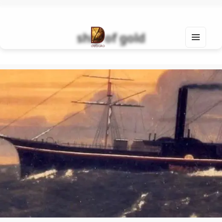
ship of gold
MEN
U
Find Your Spirit with Us, Life is Yours
AND
WIDG
ETS