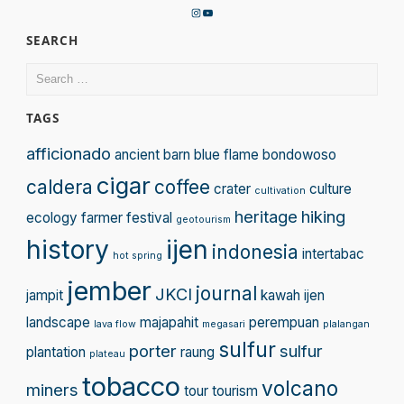
Instagram
YouTube
SEARCH
Search
for:
TAGS
afficionado
ancient
barn
blue flame
bondowoso
cigar
caldera
coffee
crater
culture
cultivation
heritage
hiking
ecology
farmer
festival
geotourism
history
ijen
indonesia
intertabac
hot spring
jember
journal
JKCI
jampit
kawah ijen
landscape
majapahit
perempuan
lava flow
megasari
plalangan
sulfur
porter
sulfur
plantation
raung
plateau
tobacco
volcano
miners
tour
tourism