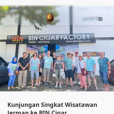
MEN
U
Find Your Spirit with Us, Life is Yours
AND
WIDG
ETS
Kunjungan Singkat Wisatawan
Jerman ke BIN Cigar