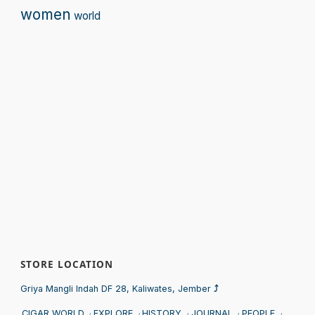
women
world
STORE LOCATION
Sprunki
Griya Mangli Indah DF 28, Kaliwates, Jember
⤴
CIGAR WORLD
EXPLORE
HISTORY
JOURNAL
PEOPLE