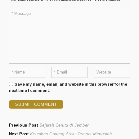
Save my name, email, and website in this browser for the
next time I comment.
Post
Previous
Previous Post
Sejarah Cerutu di Jember
Next
post:
Next Post
Keunikan Gudang Atak: Tempat Mengolah