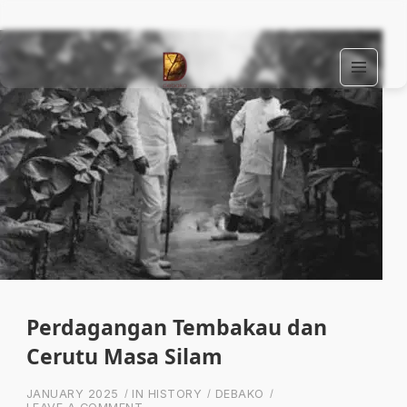
MEN
U
Find Your Spirit with Us, Life is Yours
AND
WIDG
ETS
Perdagangan Tembakau dan
Cerutu Masa Silam
JANUARY 2025
IN
HISTORY
DEBAKO
ON PERDAGANGAN TEMBAKAU DAN CERUTU