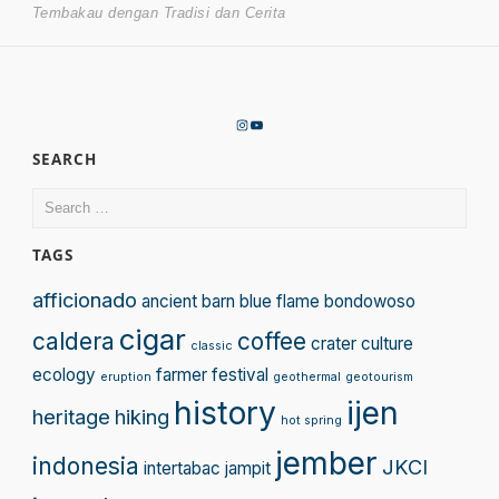
navigation
post:
Tembakau dengan Tradisi dan Cerita
Instagram
YouTube
SEARCH
Search
for:
TAGS
afficionado
ancient
barn
blue flame
bondowoso
cigar
caldera
coffee
crater
culture
classic
ecology
farmer
festival
eruption
geothermal
geotourism
history
ijen
heritage
hiking
hot spring
jember
indonesia
JKCI
intertabac
jampit