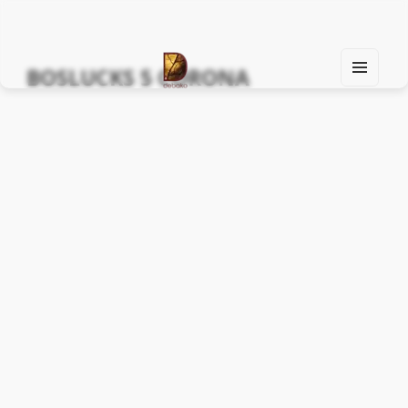
BOSLUCKS 5 CORONA
MEN
U
Find Your Spirit with Us, Life is Yours
AND
WIDG
ETS