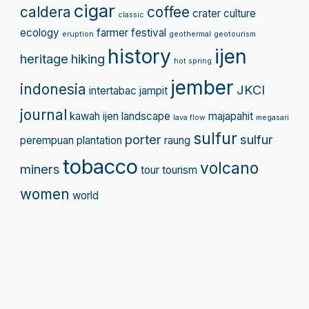
cigar
caldera
coffee
crater
culture
classic
ecology
farmer
festival
eruption
geothermal
geotourism
history
ijen
heritage
hiking
hot spring
jember
indonesia
JKCI
intertabac
jampit
journal
kawah ijen
landscape
majapahit
lava flow
megasari
sulfur
porter
sulfur
perempuan
plantation
raung
tobacco
volcano
miners
tour
tourism
women
world