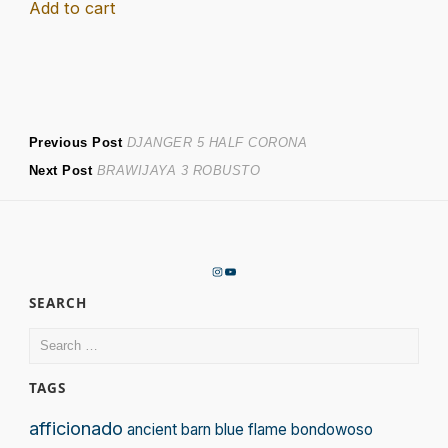
Add to cart
Post
Previous
Previous Post
DJANGER 5 HALF CORONA
Next
post:
Next Post
BRAWIJAYA 3 ROBUSTO
navigation
post:
Instagram
YouTube
SEARCH
Search
for:
TAGS
afficionado
ancient
barn
blue flame
bondowoso