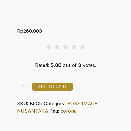
Rp
260.000
Rated:
5,00
out of
3
votes.
BOSLUCKS
ADD TO CART
5
CORONA
SKU:
B5CR
Category:
BOSS IMAGE
quantity
NUSANTARA
Tag:
corona